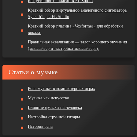
Как установить плагин в FL Studio
Краткий обзор виртуальноо аналогового синтезатора
Sylenth1 для FL Studio
Краткий обзор плагина «Voxformer» для обработки
вокала.
Правильная эквализация — залог хорошего звучания
(эквалайзер и настройка эквалайзера).
Статьи о музыке
Роль музыки в компьютерных играх
Музыка как искусство
Влияние музыки на человека
Настройка струнной гитары
История рэпа