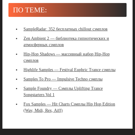
ПО ТЕМЕ:
SampleRadar: 352 бесплатных chillout сэмплов
Zen Ambient 2 — библиотека гипнотических и
атмосферных сэмплов
Hip-Hop Shadows — массивный набор Hip-Hop
сэмплов
Highlife Samples — Festival Euphric Trance сэмплы
Samples To Pro — Impulsive Techno сэмплы
Sample Foundry — Сэмплы Uplifting Trance
Songstarters Vol 1
Fox Samples — Hit Charts Сэмплы Hip Hop Edition
(Wav, Midi, Rex, Aiff)