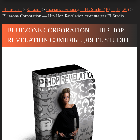
Flmusic.ru
>
Каталог
>
Скачать сэмплы для FL Studio (10,11,12, 20)
>
Bluezone Corporation — Hip Hop Revelation сэмплы для Fl Studio
BLUEZONE CORPORATION — HIP HOP
REVELATION СЭМПЛЫ ДЛЯ FL STUDIO