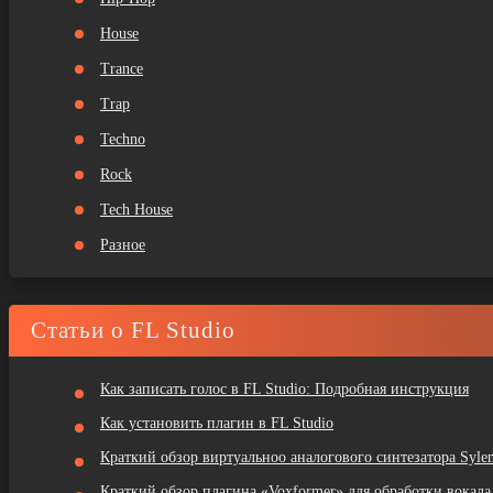
House
Trance
Trap
Techno
Rock
Tech House
Разное
Статьи о FL Studio
Как записать голос в FL Studio: Подробная инструкция
Как установить плагин в FL Studio
Краткий обзор виртуальноо аналогового синтезатора Sylen
Краткий обзор плагина «Voxformer» для обработки вокала