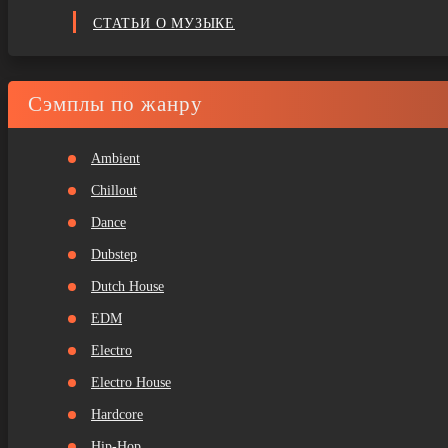
СТАТЬИ О МУЗЫКЕ
Сэмплы по жанру
Ambient
Chillout
Dance
Dubstep
Dutch House
EDM
Electro
Electro House
Hardcore
Hip-Hop