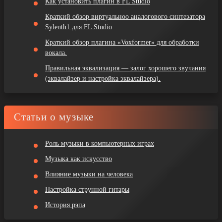
Как установить плагин в FL Studio
Краткий обзор виртуальноо аналогового синтезатора
Sylenth1 для FL Studio
Краткий обзор плагина «Voxformer» для обработки
вокала.
Правильная эквализация — залог хорошего звучания
(эквалайзер и настройка эквалайзера).
Статьи о музыке
Роль музыки в компьютерных играх
Музыка как искусство
Влияние музыки на человека
Настройка струнной гитары
История рэпа