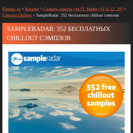
Flmusic.ru
>
Каталог
>
Скачать сэмплы для FL Studio (10,11,12, 20)
>
Сэмплы Chillout
>
SampleRadar: 352 бесплатных chillout сэмплов
SAMPLERADAR: 352 БЕСПЛАТНЫХ
CHILLOUT СЭМПЛОВ