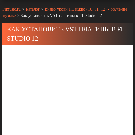
Flmusic.ru
>
Каталог
>
Видео уроки FL studio (10, 11, 12) - обучение
музыке
>
Как установить VST плагины в FL Studio 12
КАК УСТАНОВИТЬ VST ПЛАГИНЫ В FL
STUDIO 12